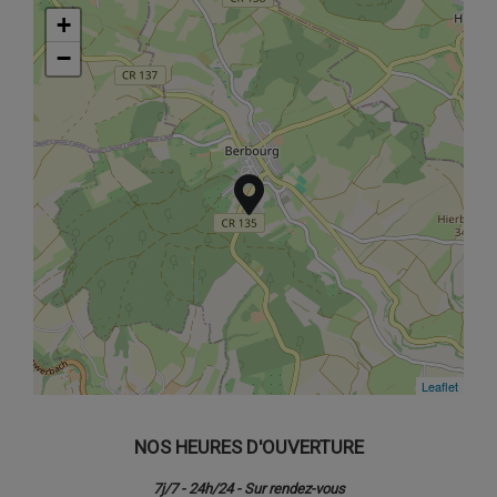
+
+
−
−
Leaflet
Leaflet
NOS HEURES D'OUVERTURE
7j/7 - 24h/24 - Sur rendez-vous