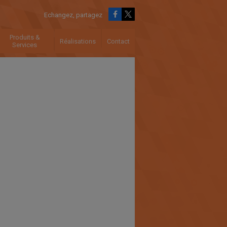
Echangez, partagez
Produits &
Réalisations
Contact
Services