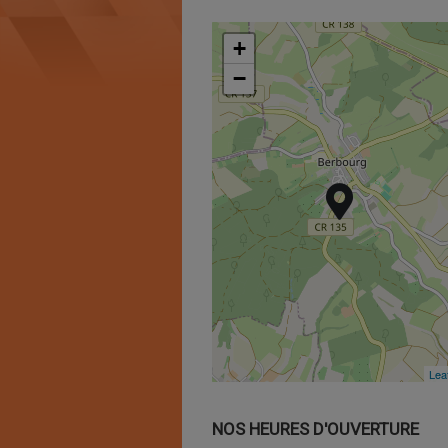
+
+
−
−
Leaf
Leaf
NOS HEURES D'OUVERTURE