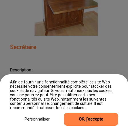
Secrétaire
Description :
Secrétaire
Afin de fournir une fonctionnalité complète, ce site Web
nécessite votre consentement explicite pour stocker des
cookies de navigateur. Si vous n'autorisez pas les cookies,
vous ne pourrez peut-être pas utiliser certaines
fonctionnalités du site Web, notamment les suivantes:
contenu personnalisé, changement de culture. Il est
Dernière mise à jour : 11/06/2026 11:46
recommandé d'autoriser tous les cookies.
©2026, Site produit par Editus Luxembourg
Accès professionnel
Mentions légales
Gestion des cookies