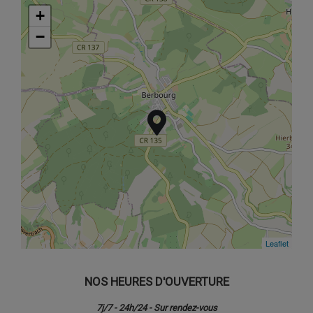
+
+
−
−
Leaflet
Leaflet
NOS HEURES D'OUVERTURE
7j/7 - 24h/24 - Sur rendez-vous