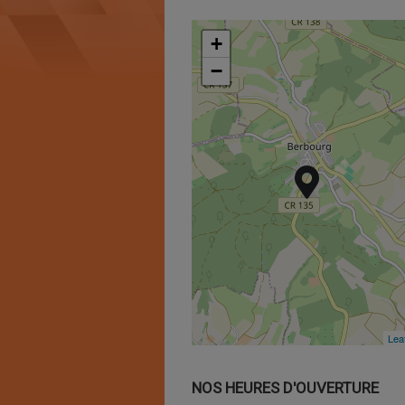
+
+
−
−
Leaf
Leaf
NOS HEURES D'OUVERTURE