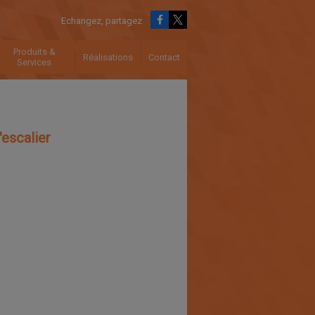
Echangez, partagez
Produits &
Réalisations
Contact
Services
escalier