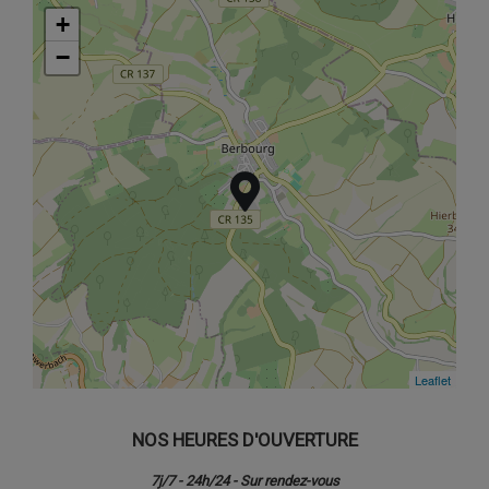
+
+
−
−
Leaflet
Leaflet
NOS HEURES D'OUVERTURE
7j/7 - 24h/24 - Sur rendez-vous