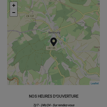
+
+
−
−
Leaflet
Leaflet
NOS HEURES D'OUVERTURE
7j/7 - 24h/24 - Sur rendez-vous