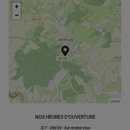
+
+
−
−
Leaflet
Leaflet
NOS HEURES D'OUVERTURE
7j/7 - 24h/24 - Sur rendez-vous