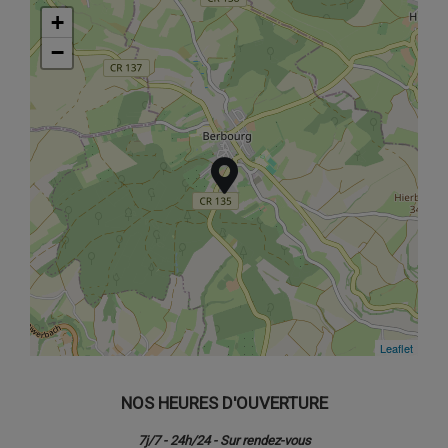
+
+
−
−
Leaflet
Leaflet
NOS HEURES D'OUVERTURE
7j/7 - 24h/24 - Sur rendez-vous