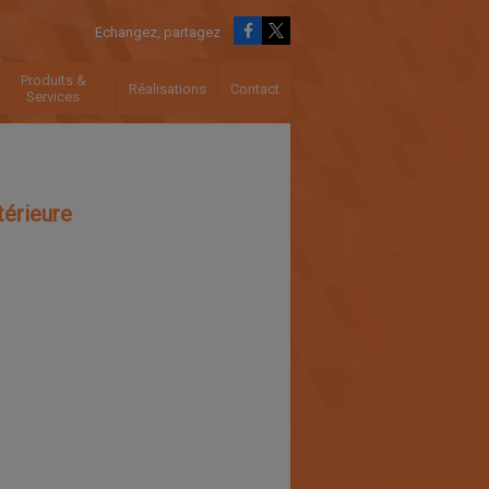
Echangez, partagez
Produits &
Réalisations
Contact
Services
térieure