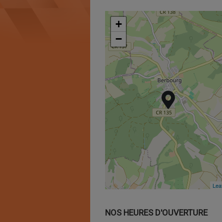
+
+
−
−
Leaf
Leaf
NOS HEURES D'OUVERTURE