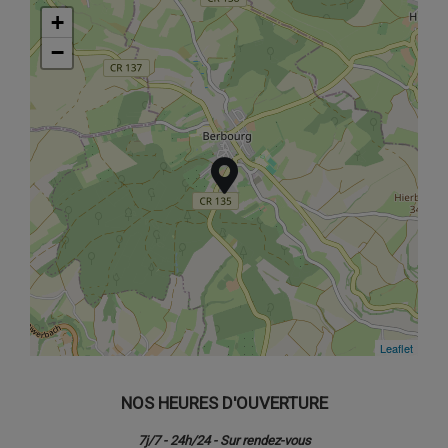
+
+
−
−
Leaflet
Leaflet
NOS HEURES D'OUVERTURE
7j/7 - 24h/24 - Sur rendez-vous