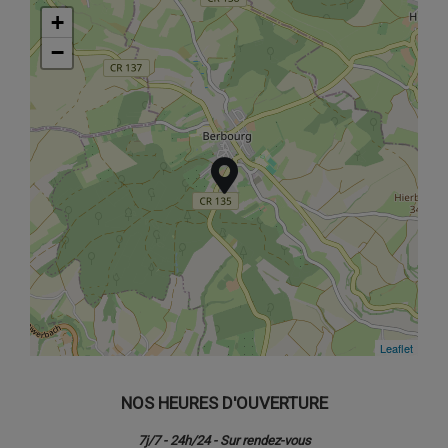
+
+
−
−
Leaflet
Leaflet
NOS HEURES D'OUVERTURE
7j/7 - 24h/24 - Sur rendez-vous