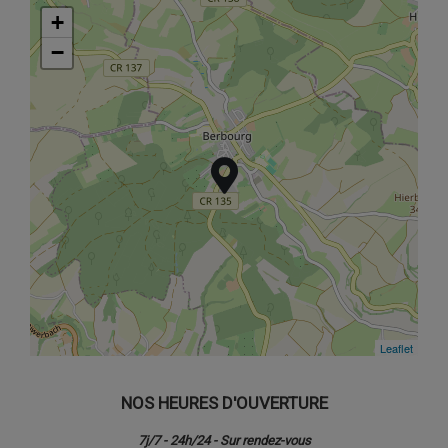
+
+
−
−
Leaflet
Leaflet
NOS HEURES D'OUVERTURE
7j/7 - 24h/24 - Sur rendez-vous