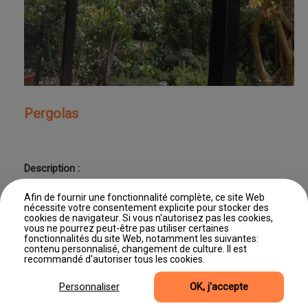
Pergolas
Description :
Pergolas
Afin de fournir une fonctionnalité complète, ce site Web
nécessite votre consentement explicite pour stocker des
cookies de navigateur. Si vous n'autorisez pas les cookies,
vous ne pourrez peut-être pas utiliser certaines
fonctionnalités du site Web, notamment les suivantes:
contenu personnalisé, changement de culture. Il est
Dernière mise à jour : 11/06/2026 11:46
recommandé d'autoriser tous les cookies.
©2026, Site produit par Editus Luxembourg
Accès professionnel
Mentions légales
Gestion des cookies