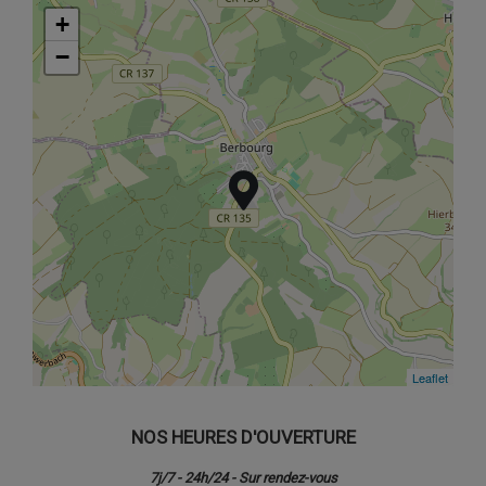
+
+
−
−
Leaflet
Leaflet
NOS HEURES D'OUVERTURE
7j/7 - 24h/24 - Sur rendez-vous