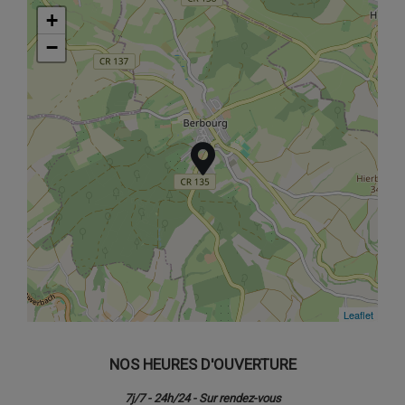
+
+
−
−
Leaflet
Leaflet
NOS HEURES D'OUVERTURE
7j/7 - 24h/24 - Sur rendez-vous