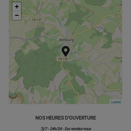
+
+
−
−
Leaflet
Leaflet
NOS HEURES D'OUVERTURE
7j/7 - 24h/24 - Sur rendez-vous