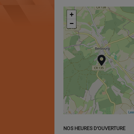
+
+
−
−
Leaf
Leaf
NOS HEURES D'OUVERTURE