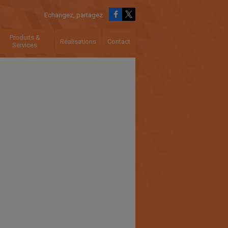
Echangez, partagez
Produits &
Réalisations
Contact
Services