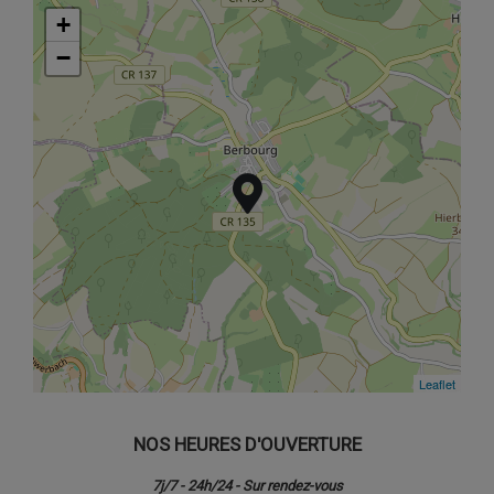
+
+
−
−
Leaflet
Leaflet
NOS HEURES D'OUVERTURE
7j/7 - 24h/24 - Sur rendez-vous