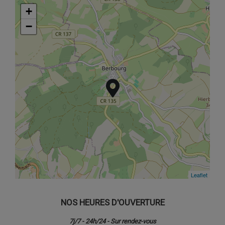
+
+
−
−
Leaflet
Leaflet
NOS HEURES D'OUVERTURE
7j/7 - 24h/24 - Sur rendez-vous