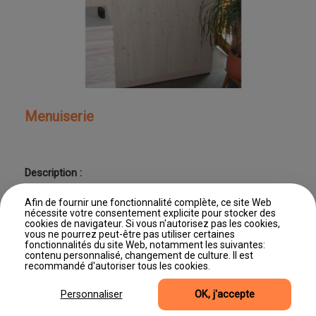
Menuiserie
Description :
Menuiserie
Afin de fournir une fonctionnalité complète, ce site Web
nécessite votre consentement explicite pour stocker des
cookies de navigateur. Si vous n'autorisez pas les cookies,
vous ne pourrez peut-être pas utiliser certaines
fonctionnalités du site Web, notamment les suivantes:
contenu personnalisé, changement de culture. Il est
Dernière mise à jour : 11/06/2026 11:46
recommandé d'autoriser tous les cookies.
©2026, Site produit par Editus Luxembourg
Accès professionnel
Mentions légales
Gestion des cookies