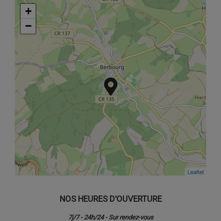
+
+
−
−
Leaflet
Leaflet
NOS HEURES D'OUVERTURE
7j/7 - 24h/24 - Sur rendez-vous