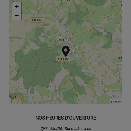
+
+
−
−
Leaflet
Leaflet
NOS HEURES D'OUVERTURE
7j/7 - 24h/24 - Sur rendez-vous