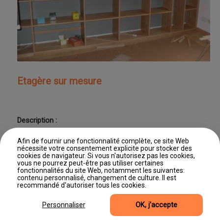
Etagère sur mesure
Description :
Etagère sur mesure
Afin de fournir une fonctionnalité complète, ce site Web
nécessite votre consentement explicite pour stocker des
cookies de navigateur. Si vous n'autorisez pas les cookies,
vous ne pourrez peut-être pas utiliser certaines
fonctionnalités du site Web, notamment les suivantes:
contenu personnalisé, changement de culture. Il est
Dernière mise à jour : 11/06/2026 11:46
recommandé d'autoriser tous les cookies.
©2026, Site produit par Editus Luxembourg
Accès professionnel
Mentions légales
Gestion des cookies