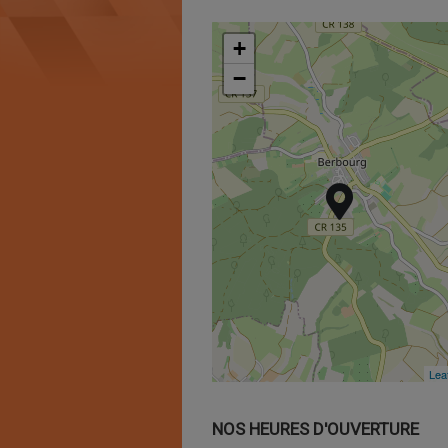
+
+
−
−
Leaf
Leaf
NOS HEURES D'OUVERTURE