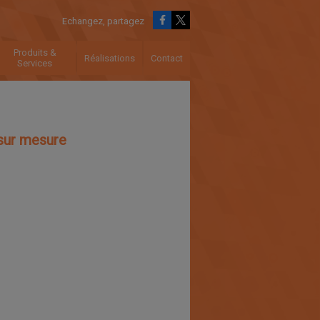
Echangez, partagez
Produits &
Réalisations
Contact
Services
sur mesure