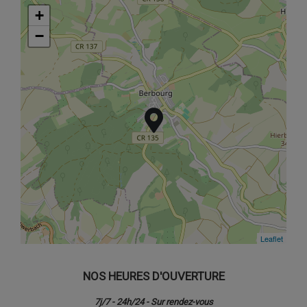
+
+
−
−
Leaflet
Leaflet
NOS HEURES D'OUVERTURE
7j/7 - 24h/24 - Sur rendez-vous