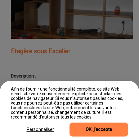
Etagère sous Escalier
Description :
Etagère sous Escalier
Afin de fournir une fonctionnalité complète, ce site Web
nécessite votre consentement explicite pour stocker des
cookies de navigateur. Si vous n'autorisez pas les cookies,
vous ne pourrez peut-être pas utiliser certaines
fonctionnalités du site Web, notamment les suivantes:
contenu personnalisé, changement de culture. Il est
Dernière mise à jour : 11/06/2026 11:46
recommandé d'autoriser tous les cookies.
©2026, Site produit par Editus Luxembourg
Accès professionnel
Mentions légales
Gestion des cookies