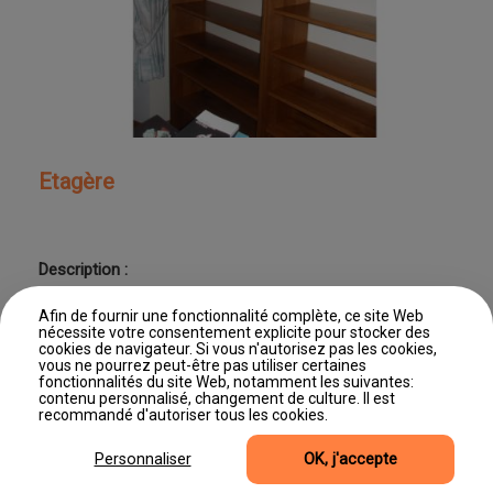
Etagère
Description :
Etagère
Afin de fournir une fonctionnalité complète, ce site Web
nécessite votre consentement explicite pour stocker des
cookies de navigateur. Si vous n'autorisez pas les cookies,
vous ne pourrez peut-être pas utiliser certaines
fonctionnalités du site Web, notamment les suivantes:
contenu personnalisé, changement de culture. Il est
Dernière mise à jour : 11/06/2026 11:46
recommandé d'autoriser tous les cookies.
©2026, Site produit par Editus Luxembourg
Accès professionnel
Mentions légales
Gestion des cookies