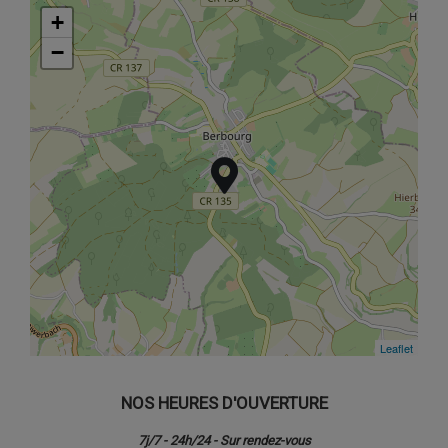
+
+
−
−
Leaflet
Leaflet
NOS HEURES D'OUVERTURE
7j/7 - 24h/24 - Sur rendez-vous