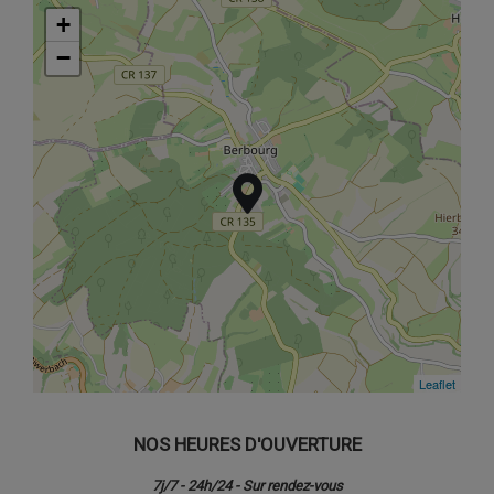
+
+
−
−
Leaflet
Leaflet
NOS HEURES D'OUVERTURE
7j/7 - 24h/24 - Sur rendez-vous