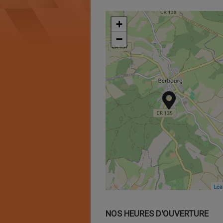
+
+
−
−
Leaf
Leaf
NOS HEURES D'OUVERTURE