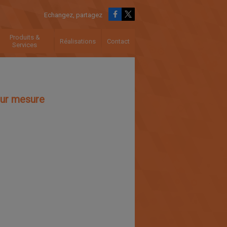
Echangez, partagez
Produits &
Réalisations
Contact
Services
sur mesure