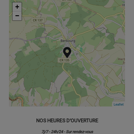
+
+
−
−
Leaflet
Leaflet
NOS HEURES D'OUVERTURE
7j/7 - 24h/24 - Sur rendez-vous