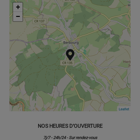
+
+
−
−
Leaflet
Leaflet
NOS HEURES D'OUVERTURE
7j/7 - 24h/24 - Sur rendez-vous