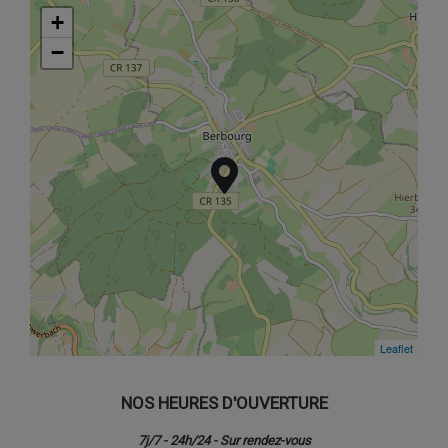
+
+
−
−
Leaflet
Leaflet
NOS HEURES D'OUVERTURE
7j/7 - 24h/24 - Sur rendez-vous