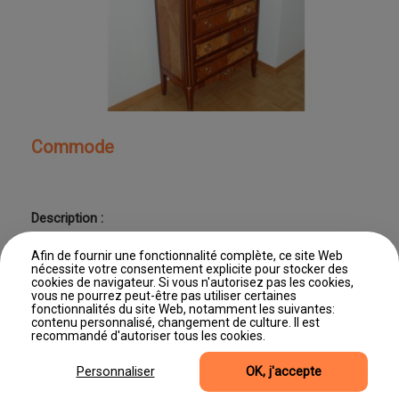
Commode
Description :
Commode
Afin de fournir une fonctionnalité complète, ce site Web
nécessite votre consentement explicite pour stocker des
cookies de navigateur. Si vous n'autorisez pas les cookies,
vous ne pourrez peut-être pas utiliser certaines
fonctionnalités du site Web, notamment les suivantes:
contenu personnalisé, changement de culture. Il est
Dernière mise à jour : 11/06/2026 11:46
recommandé d'autoriser tous les cookies.
©2026, Site produit par Editus Luxembourg
Accès professionnel
Mentions légales
Gestion des cookies