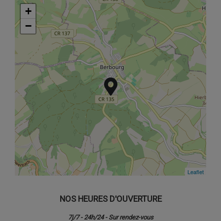
+
+
−
−
Leaflet
Leaflet
NOS HEURES D'OUVERTURE
7j/7 - 24h/24 - Sur rendez-vous