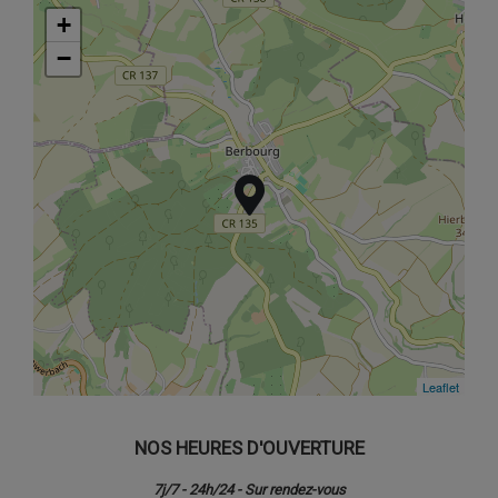
+
+
−
−
Leaflet
Leaflet
NOS HEURES D'OUVERTURE
7j/7 - 24h/24 - Sur rendez-vous