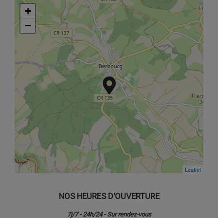
+
+
−
−
Leaflet
Leaflet
NOS HEURES D'OUVERTURE
7j/7 - 24h/24 - Sur rendez-vous