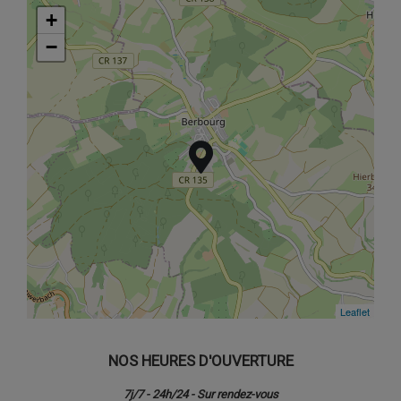
+
+
−
−
Leaflet
Leaflet
NOS HEURES D'OUVERTURE
7j/7 - 24h/24 - Sur rendez-vous