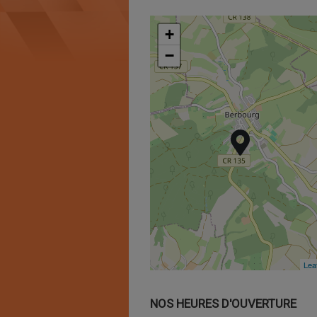
+
+
−
−
Leaf
Leaf
NOS HEURES D'OUVERTURE