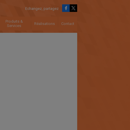
Echangez, partagez
Produits &
Réalisations
Contact
Services