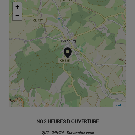
+
+
−
−
Leaflet
Leaflet
NOS HEURES D'OUVERTURE
7j/7 - 24h/24 - Sur rendez-vous