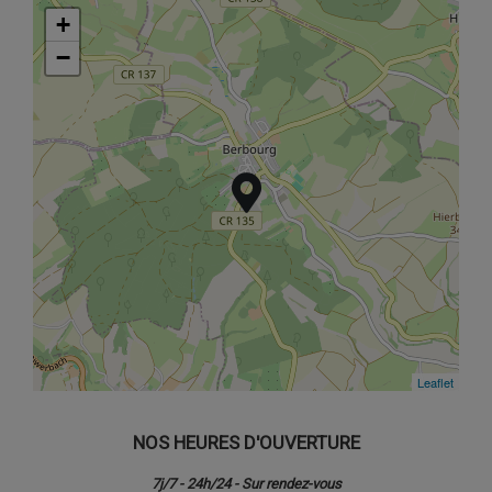
+
+
−
−
Leaflet
Leaflet
NOS HEURES D'OUVERTURE
7j/7 - 24h/24 - Sur rendez-vous