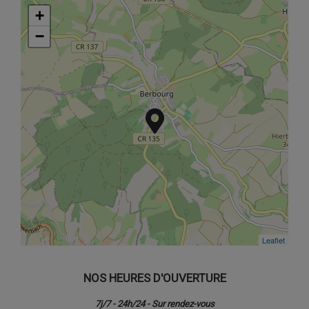
+
+
−
−
Leaflet
Leaflet
NOS HEURES D'OUVERTURE
7j/7 - 24h/24 - Sur rendez-vous