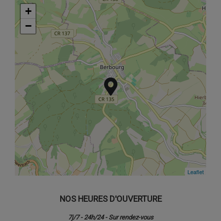
+
+
−
−
Leaflet
Leaflet
NOS HEURES D'OUVERTURE
7j/7 - 24h/24 - Sur rendez-vous