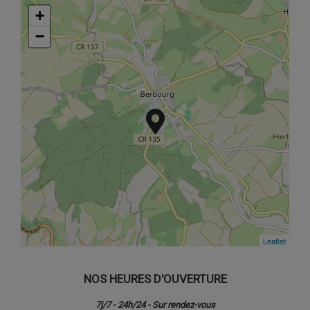
+
+
−
−
Leaflet
Leaflet
NOS HEURES D'OUVERTURE
7j/7 - 24h/24 - Sur rendez-vous