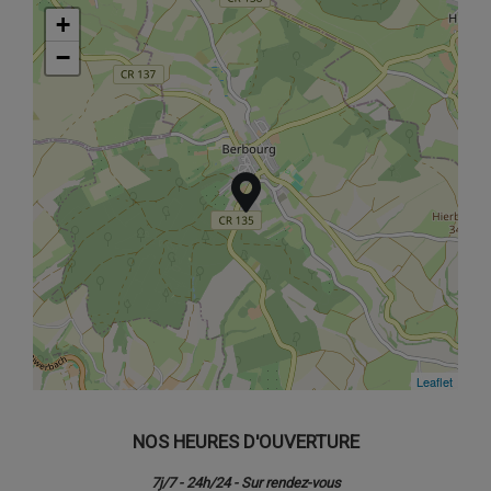
+
+
−
−
Leaflet
Leaflet
NOS HEURES D'OUVERTURE
7j/7 - 24h/24 - Sur rendez-vous