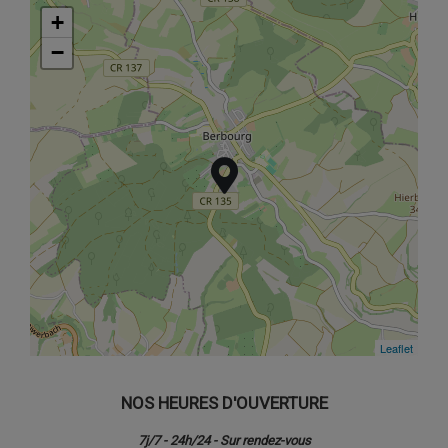
+
+
−
−
Leaflet
Leaflet
NOS HEURES D'OUVERTURE
7j/7 - 24h/24 - Sur rendez-vous