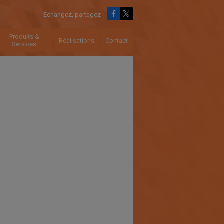
Echangez, partagez
Produits &
Réalisations
Contact
Services