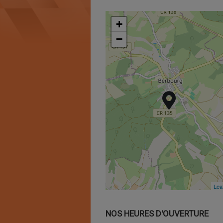
+
+
−
−
Leaf
Leaf
NOS HEURES D'OUVERTURE